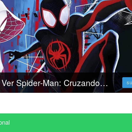
[CUEVANA.3]! Ver Spider-Man: Cruzando multiverso PELÍCULA COMPLETA Online en Español y Latino
S
onal