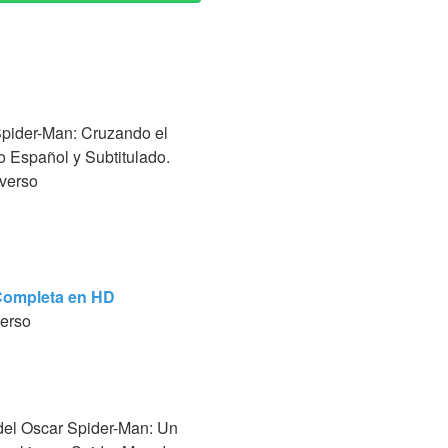
Spider-Man: Cruzando el
o Español y Subtitulado.
iverso
a Completa en HD
verso
 del Oscar Spider-Man: Un