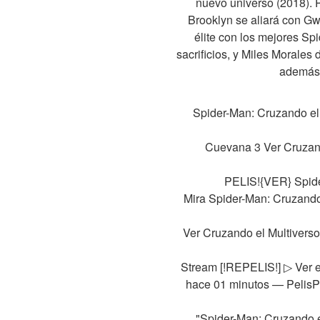
nuevo universo (2018). P
Brooklyn se aliará con Gw
élite con los mejores Sp
sacrificios, y Miles Morale
además 
Spider-Man: Cruzando el 
Cuevana 3 Ver Cruzando
PELIS!{VER} Spide
Mira Spider-Man: Cruzando 
Ver Cruzando el Multiverso
Stream [!REPELIS!] ▷ Ver e
hace 01 minutos — PelisPl
"Spider-Man: Cruzando 