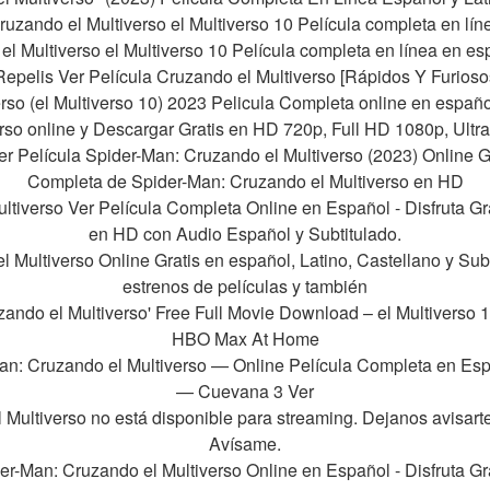
ruzando el Multiverso el Multiverso 10 Película completa en lín
Multiverso el Multiverso 10 Película completa en línea en es
epelis Ver Película Cruzando el Multiverso [Rápidos Y Furioso
rso (el Multiverso 10) 2023 Pelicula Completa online en español 
rso online y Descargar Gratis en HD 720p, Full HD 1080p, Ult
 Película Spider-Man: Cruzando el Multiverso (2023) Online Grat
Completa de Spider-Man: Cruzando el Multiverso en HD
tiverso Ver Película Completa Online en Español - Disfruta Gr
en HD con Audio Español y Subtitulado.
Multiverso Online Gratis en español, Latino, Castellano y Subti
estrenos de películas y también
ndo el Multiverso' Free Full Movie Download – el Multiverso 1
HBO Max At Home
n: Cruzando el Multiverso — Online Película Completa en Espa
— Cuevana 3 Ver
Multiverso no está disponible para streaming. Dejanos avisart
Avísame.
r-Man: Cruzando el Multiverso Online en Español - Disfruta Gr