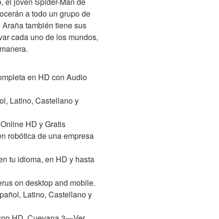
o, el joven Spider-Man de
nocerán a todo un grupo de
e Araña también tiene sus
lvar cada uno de los mundos,
 manera.
 Completa en HD con Audio
l, Latino, Castellano y
Online HD y Gratis
 en robótica de una empresa
en tu idioma, en HD y hasta
erus on desktop and mobile.
añol, Latino, Castellano y
atino HD. Cuevana 3—Ver