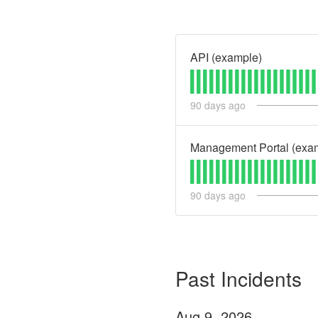
API (example)
90
days ago
Management Portal (exa
90
days ago
Past Incidents
Aug
9
,
2026