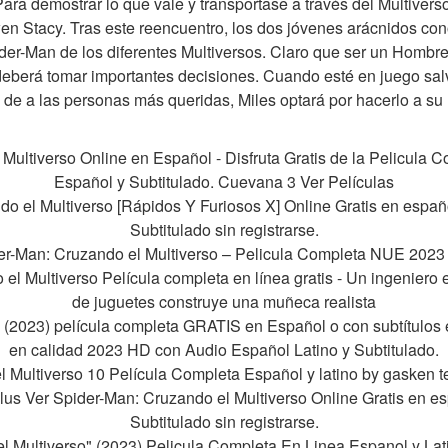
ara demostrar lo que vale y transportase a través del Multivers
en Stacy. Tras este reencuentro, los dos jóvenes arácnidos co
ider-Man de los diferentes Multiversos. Claro que ser un Hombr
s deberá tomar importantes decisiones. Cuando esté en juego sa
de a las personas más queridas, Miles optará por hacerlo a su
Multiverso Online en Español - Disfruta Gratis de la Pelicula
Español y Subtitulado. Cuevana 3 Ver Películas
 el Multiverso [Rápidos Y Furiosos X] Online Gratis en españo
Subtitulado sin registrarse.
r-Man: Cruzando el Multiverso – Pelicula Completa NUE 2023 
el Multiverso Película completa en línea gratis - Un ingeniero
de juguetes construye una muñeca realista
 (2023) película completa GRATIS en Español o con subtítulos 
en calidad 2023 HD con Audio Español Latino y Subtitulado.
l Multiverso 10 Película Completa Español y latino by gasken t
us Ver Spider-Man: Cruzando el Multiverso Online Gratis en esp
Subtitulado sin registrarse.
el Multiverso" (2023) Pelicula Completa En Linea Espanol y L